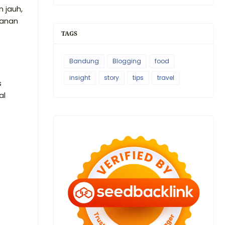
 jauh,
lanan
TAGS
Bandung
Blogging
food
insight
story
tips
travel
s
al