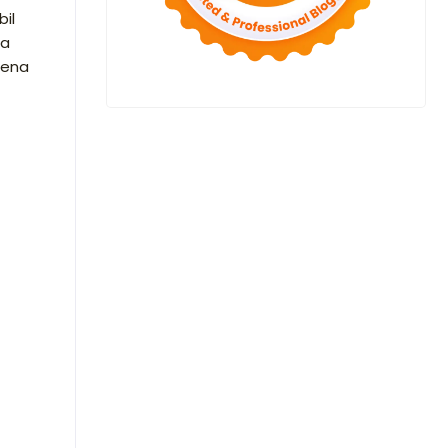
il
ia
rena