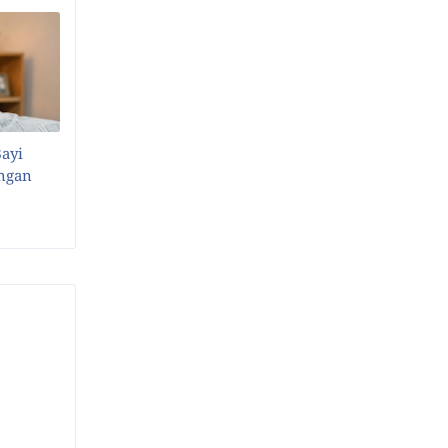
Bayi
angan