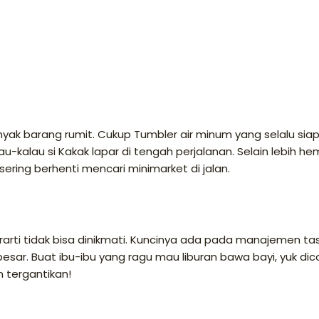
k barang rumit. Cukup Tumbler air minum yang selalu siap
u-kalau si Kakak lapar di tengah perjalanan. Selain lebih hem
ering berhenti mencari minimarket di jalan.
rti tidak bisa dinikmati. Kuncinya ada pada manajemen ta
besar. Buat ibu-ibu yang ragu mau liburan bawa bayi, yuk di
 tergantikan!