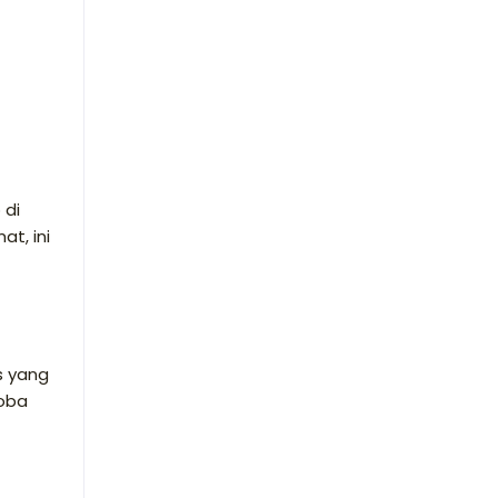
 di
at, ini
s yang
coba