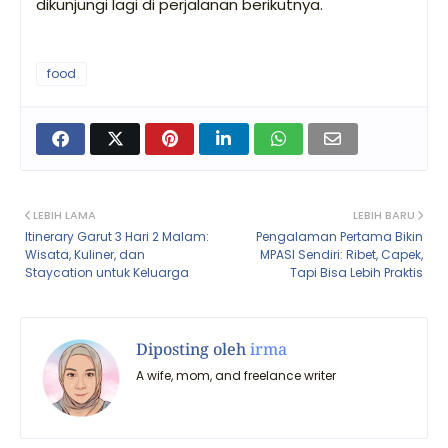
dikunjungi lagi di perjalanan berikutnya.
food
LEBIH LAMA
LEBIH BARU
Itinerary Garut 3 Hari 2 Malam:
Pengalaman Pertama Bikin
Wisata, Kuliner, dan
MPASI Sendiri: Ribet, Capek,
Staycation untuk Keluarga
Tapi Bisa Lebih Praktis
Diposting oleh
irma
A wife, mom, and freelance writer