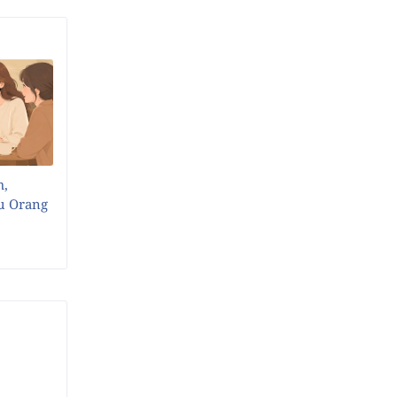
m,
u Orang