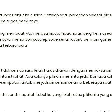
 baru lanjut ke cucian. Setelah satu pekerjaan selesai, bia
 ke tugas berikutnya.
 yang membuat kita merasa hidup. Tidak harus pergi ke muse
uku, menonton satu episode serial favorit, bermain game
a terburu-buru.
idak semua rasa lelah harus dilawan dengan memaksa diri
nta istirahat. Ada kalanya pikiran meminta jeda. Dan ada ka
kesempatan untuk menjadi diri sendiri selama beberapa saat
iri sendiri: apakah tubuhku yang lelah, atau pikiranku yang