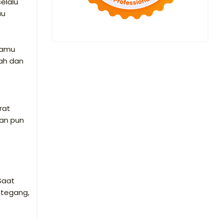
elalu
au
 kamu
rah dan
rat
kan pun
Saat
 tegang,