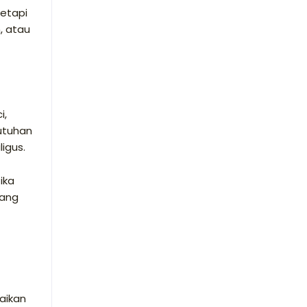
tetapi
, atau
i,
utuhan
igus.
ika
dang
aikan