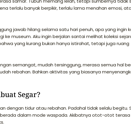
terasa samar. Tubuh memang lelah, tetapi sumbernya tidak s
arena terlalu banyak berpikir, terlalu lama menahan emosi, at
nggung jawab hilang selama satu hari penuh, apa yang ingin
gi ke museum. Aku ingin berjalan santai melihat koleksi seja
bahwa yang kurang bukan hanya istirahat, tetapi juga ruang
hilangan semangat, mudah tersinggung, merasa semua hal be
 sudah rebahan. Bahkan aktivitas yang biasanya menyenang
buat Segar?
an dengan tidur atau rebahan. Padahal tidak selalu begitu. 
ap berada dalam mode waspada. Akibatnya otot-otot terasa
s.