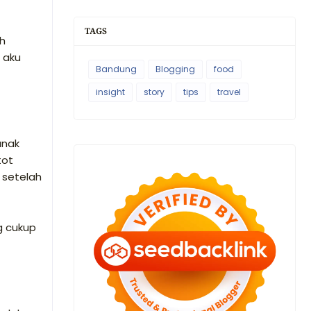
TAGS
ah
h aku
Bandung
Blogging
food
insight
story
tips
travel
anak
tot
 setelah
g cukup