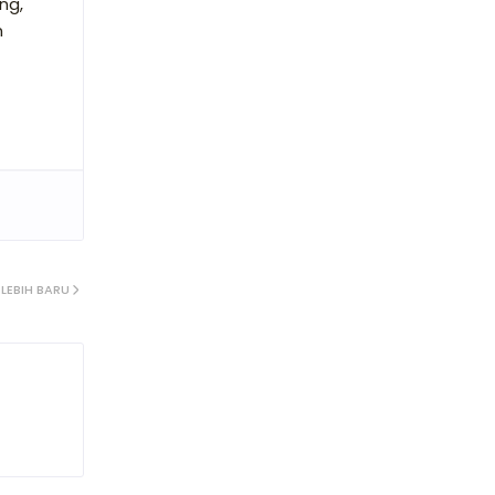
ng,
n
LEBIH BARU